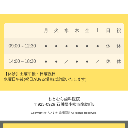
月
火
水
木
金
土
日
祝
09:00～12:30
●
●
●
●
●
●
休
休
14:00～18:30
●
●
／
●
●
／
休
休
【休診】土曜午後・日曜祝日
水曜日午後(祝日がある場合は診療いたします)
もとむら歯科医院
〒923-0926 石川県小松市龍助町5
Copyright © もとむら歯科医院 All Rights Reserved.